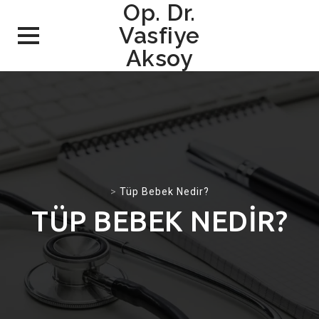
Op. Dr.
Vasfiye
Aksoy
Skip
to
content
>
Tüp Bebek Nedir?
TÜP BEBEK NEDIR?