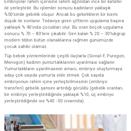
Embriyolar rahim içerisine rahim ağzından ince bir katater
ile yerleştirilir. Bu işlemler sonucu kadınların yaklaşık
%50’sinde gebelik oluşur. Ancak bu gebeliklerin bir kısmı
düşük ile sonlanır. Tedaviye giren çiftlerin uygulama başına
yaklaşık % 40’ında çocukları olur. Bu oran birçok uygulama
sonucu % 70 – 80’lere çıkabilir. Geri kalan % 20 – 30’lukgrup
modern tıbbın bütün olanaklarına rağmen günümüzde
çocuk sahibi olamaz.
Tüp bebek yöntemlerinde çeşitli ilaçlarla (Gonal-F, Puregon,
Menogon) kadının yumurtalıklarının uyarılması sağlanır.
Yumurtalıkların uyarılmasının amacı, embriyo oluşturmaya
aday çok sayıda yumurta elde etmek. Çok sayıda
embriyonun rahim içine yerleştirilmesinin (embriyo
transferi) gebelik şansını artırdığı görüldü (gebelik oranları,
bir embriyo yerleştirildiğinde yaklaşık %10, üç embriyo
yerleştirildiğinde ise %40 -50 civarında).