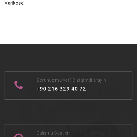
Varikosel
Sorunuz mu var? Bizi şimdi arayın
+90 216 329 40 72
Çalışma Saatleri