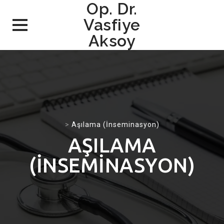
Op. Dr.
Vasfiye
Aksoy
Skip
to
content
>
Aşılama (İnseminasyon)
AŞILAMA
(İNSEMINASYON)