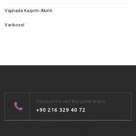
Vajinada Kaşıntı-Akıntı
Varikosel
Sorunuz mu var? Bizi şimdi arayın
+90 216 329 40 72